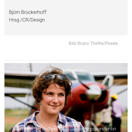
Björn Brückerhoff
Hrsg./CR/Design
Bild:
Bruno Thethe/Pexels
.
Simone Schlindwein, Auslandskorrespondentin